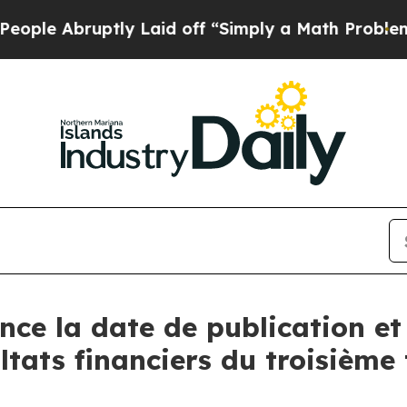
e Abruptly Laid off “Simply a Math Problem
Dr.
ce la date de publication et 
ltats financiers du troisième