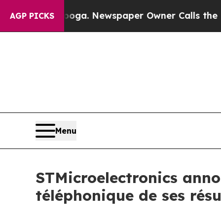
n Chattanooga. Newspaper Owner Calls the Peopl
AGP PICKS
Menu
STMicroelectronics annon
téléphonique de ses résu