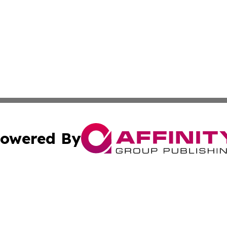
owered By
ubmit Press Release
Terms & Conditions
Copyright/DMCA
 Affinity Group Publishing & Northern Mariana Islands Indu
Cookie Settings / Your Privacy Choices