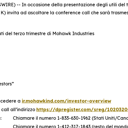
) -- In occasione della presentazione degli utili del te
) invita ad ascoltare la conference call che sarà trasmess
ati del terzo trimestre di Mohawk Industries
estors”
accedere a
ir.mohawkind.com/investor-overview
call all’indirizzo
https://dpregister.com/sreg/1020320
:
Chiamare il numero 1-833-630-1962 (Stati Uniti/Can
Chiamare il numero 1-412-317-1843 (resto del mond