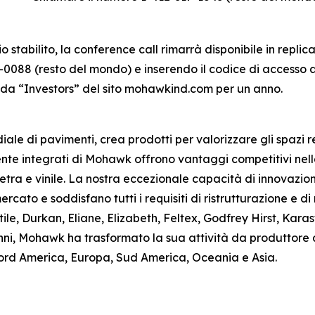
o stabilito, la conference call rimarrà disponibile in repl
0088 (resto del mondo) e inserendo il codice di accesso a
cheda “Investors” del sito mohawkind.com per un anno.
le di pavimenti, crea prodotti per valorizzare gli spazi re
ente integrati di Mohawk offrono vantaggi competitivi nell
etra e vinile. La nostra eccezionale capacità di innovazion
rcato e soddisfano tutti i requisiti di ristrutturazione e di
tile, Durkan, Eliane, Elizabeth, Feltex, Godfrey Hirst, K
’anni, Mohawk ha trasformato la sua attività da produttor
Nord America, Europa, Sud America, Oceania e Asia.