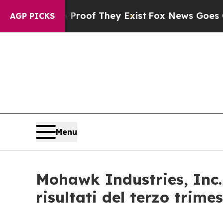
fers no Proof They Exist
Fox News Goes Quiet as
AGP PICKS
Menu
Mohawk Industries, Inc. 
risultati del terzo trimes