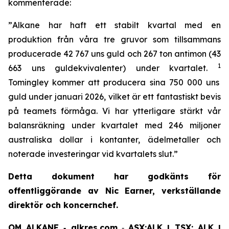
kommenterade:
”
Alkane har haft ett stabilt kvartal med en
produktion från våra tre gruvor som tillsammans
producerade 42 767 uns guld och 267 ton antimon (43
1
663 uns guldekvivalenter) under kvartalet.
Tomingley kommer att producera sina 750 000 uns
guld under januari 2026, vilket är ett fantastiskt bevis
på teamets förmåga. Vi har ytterligare stärkt vår
balansräkning under kvartalet med 246 miljoner
australiska dollar i kontanter, ädelmetaller och
noterade investeringar vid kvartalets slut
.”
Detta dokument har godkänts för
offentliggörande av Nic Earner, verkställande
direktör och koncernchef.
OM ALKANE ‐ alkres.com
‐
ASX:ALK | TSX: ALK |