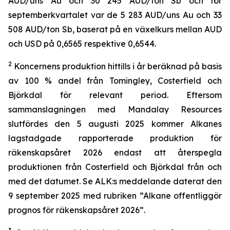
AUD/uns Au och 30 245 AUD/ton Sb och för
septemberkvartalet var de 5 283 AUD/uns Au och 33
508 AUD/ton Sb, baserat på en växelkurs mellan AUD
och USD på 0,6565 respektive 0,6544.
2
Koncernens produktion hittills i år beräknad på basis
av 100 % andel från Tomingley, Costerfield och
Björkdal för relevant period. Eftersom
sammanslagningen med Mandalay Resources
slutfördes den 5 augusti 2025 kommer Alkanes
lagstadgade rapporterade produktion för
räkenskapsåret 2026 endast att återspegla
produktionen från Costerfield och Björkdal från och
med det datumet. Se ALK:s meddelande daterat den
9 september 2025 med rubriken ”Alkane offentliggör
prognos för räkenskapsåret 2026”.