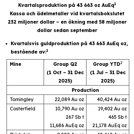
1
Kvartalsproduktion på 43 663 oz AuEq
Kassa och ädelmetaller vid kvartalsbokslutet
232 miljoner dollar – en ökning med 58 miljoner
dollar sedan september
Kvartalsvis guldproduktion på 43 663 AuEq oz,
1
bestående av:
2
Mine
Group Q2
Group YTD
(1 Oct – 31 Dec
(1 Jul – 31 Dec
2025)
2025)
Production
Tomingley
22,089 Au oz
40,424 Au oz
Costerfield
10,790 Au oz
19,402 Au oz
267 Sb t
465 Sb t
11,686 AuEq oz
21,178 AuEq oz