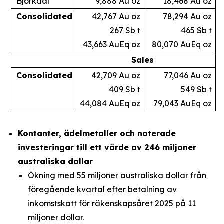
Björkdal
9,888 Au oz
18,468 Au oz
Consolidated
42,767 Au oz
78,294 Au oz
267 Sb t
465 Sb t
43,663 AuEq oz
80,070 AuEq oz
Sales
Consolidated
42,709 Au oz
77,046 Au oz
409 Sb t
549 Sb t
44,084 AuEq oz
79,043 AuEq oz
Kontanter, ädelmetaller och noterade
investeringar till ett värde av 246 miljoner
australiska dollar
Ökning med 55 miljoner australiska dollar från
föregående kvartal efter betalning av
inkomstskatt för räkenskapsåret 2025 på 11
miljoner dollar.