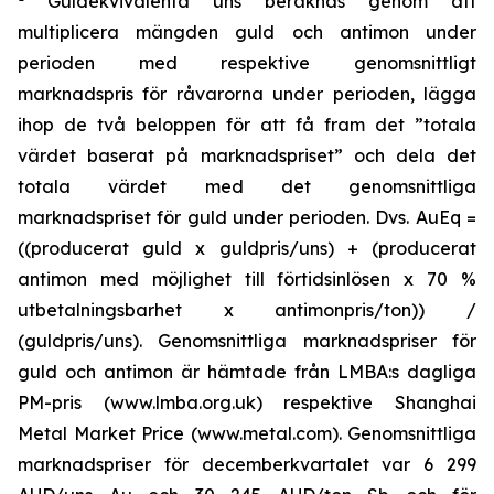
Guldekvivalenta uns beräknas genom att
multiplicera mängden guld och antimon under
perioden med respektive genomsnittligt
marknadspris för råvarorna under perioden, lägga
ihop de två beloppen för att få fram det ”totala
värdet baserat på marknadspriset” och dela det
totala värdet med det genomsnittliga
marknadspriset för guld under perioden. Dvs. AuEq =
((producerat guld x guldpris/uns) + (producerat
antimon med möjlighet till förtidsinlösen x 70 %
utbetalningsbarhet x antimonpris/ton)) /
(guldpris/uns). Genomsnittliga marknadspriser för
guld och antimon är hämtade från LMBA:s dagliga
PM-pris (www.lmba.org.uk) respektive Shanghai
Metal Market Price (www.metal.com). Genomsnittliga
marknadspriser för decemberkvartalet var 6 299