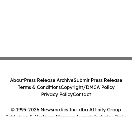
About
Press Release Archive
Submit Press Release
Terms & Conditions
Copyright/DMCA Policy
Privacy Policy
Contact
© 1995-2026 Newsmatics Inc. dba Affinity Group
Publishing & Northern Mariana Islands Industry Daily.
All Rights Reserved.