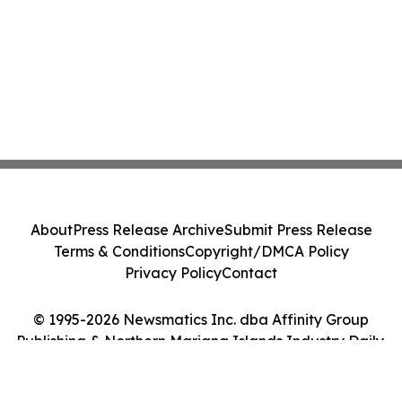
About
Press Release Archive
Submit Press Release
Terms & Conditions
Copyright/DMCA Policy
Privacy Policy
Contact
© 1995-2026 Newsmatics Inc. dba Affinity Group
Publishing & Northern Mariana Islands Industry Daily.
All Rights Reserved.