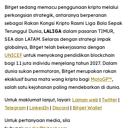
Bitget sedang memacu penggunaan kripto melalui
perkongsian strategik, antaranya berperanan
sebagai Rakan Kongsi Kripto Rasmi Liga Bola Sepak
Terunggul Dunia,
LALIGA
dalam pasaran TIMUR,
SEA dan LATAM. Selaras dengan strategi impak
globalnya, Bitget telah bekerjasama dengan
UNICEF
untuk menyokong pendidikan blockchain
bagi 1.1 juta individu menjelang tahun 2027. Dalam
dunia sukan permotoran, Bitget merupakan rakan
eksklusif bursa mata wang kripto bagi
MotoGP™
,
salah satu kejohanan paling mendebarkan di dunia.
Untuk maklumat lanjut, layari:
Laman web
|
Twitter
|
Telegram
|
LinkedIn
|
Discord
|
Bitget Wallet
Untuk pertanyaan media, sila